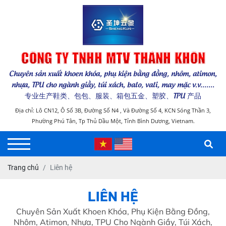
CÔNG TY TNHH MTV THÁNH KHÔN
Chuyên sản xuất khoen khóa, phụ kiện bằng đồng, nhôm, atimon,
nhựa, TPU cho ngành giầy, túi xách, balo, vali, may mặc v.v.......
专业生产鞋类、包包、服装、箱包五金、塑胶、TPU 产品
Địa chỉ: Lô CN12, Ô Số 3B, Đường Số N4 , Và Đường Số 4, KCN Sóng Thần 3,
Phường Phú Tân, Tp Thủ Dầu Một, Tỉnh Bình Dương, Vietnam.
Trang chủ
Liên hệ
LIÊN HỆ
Chuyên Sản Xuất Khoen Khóa, Phụ Kiện Bằng Đồng,
Nhôm, Atimon, Nhựa, TPU Cho Ngành Giầy, Túi Xách,