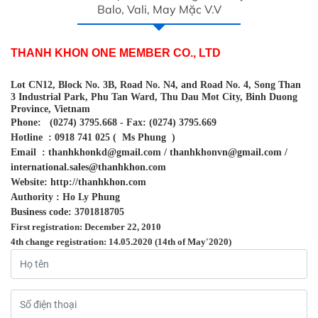
Balo, Vali, May Mặc V.v
THANH KHON ONE MEMBER CO., LTD
Lot CN12, Block No. 3B, Road No. N4, and Road No. 4, Song Than
3 Industrial Park, Phu Tan Ward, Thu Dau Mot City, Binh Duong
Province, Vietnam
Phone:
(0274) 3795.668 - Fax: (0274) 3795.669
Hotline
: 0918 741 025 (
Ms Phung
)
Email
: thanhkhonkd@gmail.com / thanhkhonvn@gmail.com /
international.sales@thanhkhon.com
Website: http://thanhkhon.com
Authority : Ho Ly Phung
Business code: 3701818705
First registration: December 22, 2010
4th change registration: 14.05.2020 (14th of May'2020)