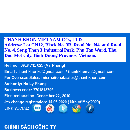
THANH KHON VIETNAM CO., LTD
Address: Lot CN12, Block No. 3B, Road No. N4, and Road
No. 4, Song Than 3 Industrial Park, Phu Tan Ward, Thu
Dau Mot City, Binh Duong Province, Vietnam.
Phone:
(0274) 3795.668 - Fax: (0274) 3795.669
Hotline
: 0918 741 025 (Ms Phung)
Email
: thanhkhonkd@gmail.com / thanhkhonvn@gmail.com
For Overseas Sales: international.sales@thanhkhon.com
Authority: Ho Ly Phung
Business code: 3701818705
First registration: December 22, 2010
4th change registration: 14.05.2020 (14th of May'2020)
LINK SOCIAL:
CHÍNH SÁCH CÔNG TY