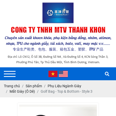
CÔNG TY TNHH MTV THÁNH KHÔN
Chuyên sản xuất khoen khóa, phụ kiện bằng đồng, nhôm, atimon,
nhựa, TPU cho ngành giầy, túi xách, balo, vali, may mặc v.v.......
专业生产鞋类、包包、服装、箱包五金、塑胶、TPU 产品
Địa chỉ: Lô CN12, Ô Số 3B, Đường Số N4 , Và Đường Số 4, KCN Sóng Thần 3,
Phường Phú Tân, Tp Thủ Dầu Một, Tỉnh Bình Dương, Vietnam.
Trang chủ
Sản phẩm
Phụ Liệu Ngành Giày
Mắt Giày (Ô Dê)
Golf Bag - Top & Bottom - Style 3