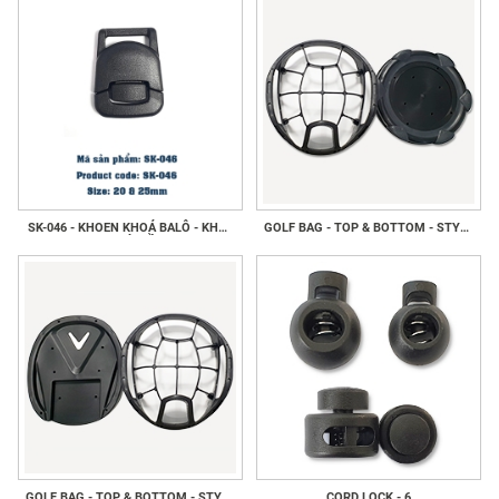
SK-046 - KHOEN KHOÁ BALÔ - KHOE
GOLF BAG - TOP & BOTTOM - STYLE
KHOÁ GIẦY
2
GOLF BAG - TOP & BOTTOM - STYLE
CORD LOCK - 6