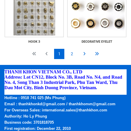
HOOK 3
DECORATIVE EYELET
1
2
THANH KHON VIETNAM CO., LTD
Address: Lot CN12, Block No. 3B, Road No. N4, and Road
No. 4, Song Than 3 Industrial Park, Phu Tan Ward, Thu
Dau Mot City, Binh Duong Province, Vietnam.
Phone:
(0274) 3795.668 - Fax: (0274) 3795.669
Hotline
: 0918 741 025 (Ms Phung)
Email
: thanhkhonkd@gmail.com / thanhkhonvn@gmail.com
For Overseas Sales: international.sales@thanhkhon.com
Authority: Ho Ly Phung
Business code: 3701818705
First registration: December 22, 2010