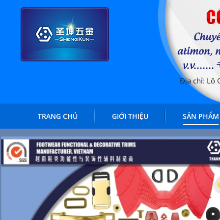
C
Chuyê
atimon, n
v.v..
Địa chỉ: Lô
TRANG CHỦ
GIỚI THIỆU
SẢN PHẨM