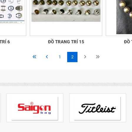
RÍ 6
ĐỒ TRANG TRÍ 15
ĐỒ 
1
2