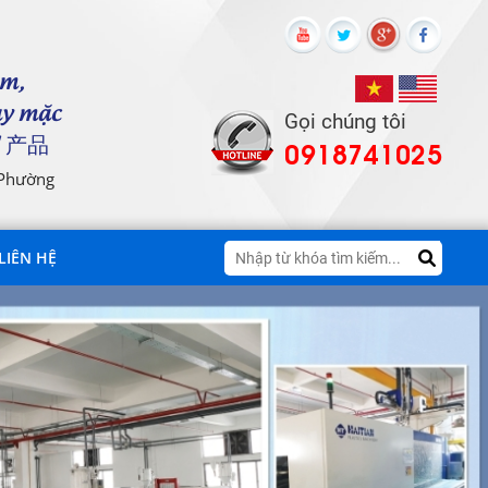
ôm,
ay mặc
Gọi chúng tôi
 产品
0918741025
 Phường
LIÊN HỆ