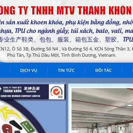
ÔNG TY TNHH MTV THÁNH KHÔN
n sản xuất khoen khóa, phụ kiện bằng đồng, nh
hựa, TPU cho ngành giầy, túi xách, balo, vali, m
..... 专业生产鞋类、包包、服装、箱包五金、塑胶、TPU
 CN12, Ô Số 3B, Đường Số N4 , Và Đường Số 4, KCN Sóng Thần 3,
Phú Tân, Tp Thủ Dầu Một, Tỉnh Bình Dương, Vietnam.
DỊCH VỤ
TIN TỨC
ĐỐI TÁC