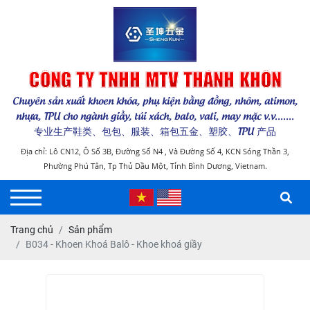
CÔNG TY TNHH MTV THÁNH KHÔN
Chuyên sản xuất khoen khóa, phụ kiện bằng đồng, nhôm, atimon,
nhựa, TPU cho ngành giầy, túi xách, balo, vali, may mặc v.v.......
专业生产鞋类、包包、服装、箱包五金、塑胶、TPU 产品
Địa chỉ: Lô CN12, Ô Số 3B, Đường Số N4 , Và Đường Số 4, KCN Sóng Thần 3,
Phường Phú Tân, Tp Thủ Dầu Một, Tỉnh Bình Dương, Vietnam.
Trang chủ
Sản phẩm
B034 - Khoen Khoá Balô - Khoe khoá giầy