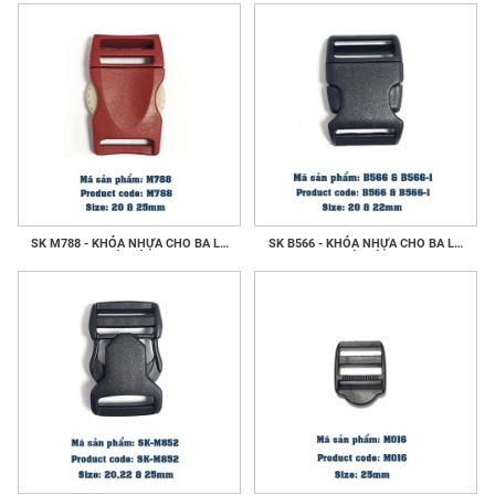
SK M788 - KHÓA NHỰA CHO BA LÔ
SK B566 - KHÓA NHỰA CHO BA LÔ
VÀ GIÀY
VÀ GIÀY