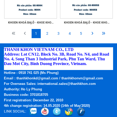
KHOEN KHOÁ BALÔ - KHOE KHOÁ
KHOEN KHOÁ BALÔ - KHOE KHOÁ
GIẦY
GIẦY
1
2
3
4
5
THANH KHON VIETNAM CO., LTD
Address: Lot CN12, Block No. 3B, Road No. N4, and Road
No. 4, Song Than 3 Industrial Park, Phu Tan Ward, Thu
Dau Mot City, Binh Duong Province, Vietnam.
Phone:
(0274) 3795.668 - Fax: (0274) 3795.669
Hotline
: 0918 741 025 (Ms Phung)
Email
: thanhkhonkd@gmail.com / thanhkhonvn@gmail.com
For Overseas Sales: international.sales@thanhkhon.com
Authority: Ho Ly Phung
Business code: 3701818705
First registration: December 22, 2010
4th change registration: 14.05.2020 (14th of May'2020)
LINK SOCIAL: