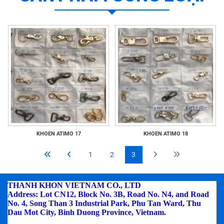
KHOEN ATIMO 17
KHOEN ATIMO 18
1
2
3
THANH KHON VIETNAM CO., LTD
Address: Lot CN12, Block No. 3B, Road No. N4, and Road
No. 4, Song Than 3 Industrial Park, Phu Tan Ward, Thu
Dau Mot City, Binh Duong Province, Vietnam.
Phone:
(0274) 3795.668 - Fax: (0274) 3795.669