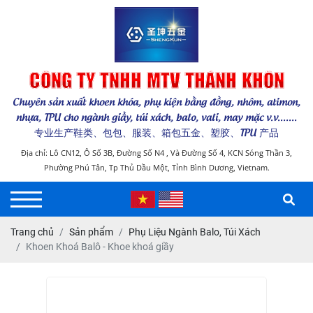
CÔNG TY TNHH MTV THÁNH KHÔN
Chuyên sản xuất khoen khóa, phụ kiện bằng đồng, nhôm, atimon,
nhựa, TPU cho ngành giầy, túi xách, balo, vali, may mặc v.v.......
专业生产鞋类、包包、服装、箱包五金、塑胶、TPU 产品
Địa chỉ: Lô CN12, Ô Số 3B, Đường Số N4 , Và Đường Số 4, KCN Sóng Thần 3,
Phường Phú Tân, Tp Thủ Dầu Một, Tỉnh Bình Dương, Vietnam.
Trang chủ
Sản phẩm
Phụ Liệu Ngành Balo, Túi Xách
Khoen Khoá Balô - Khoe khoá giầy