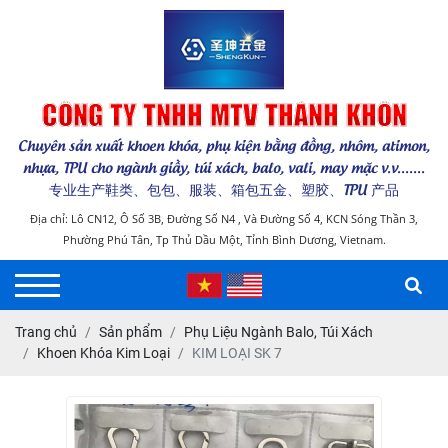
CÔNG TY TNHH MTV THÁNH KHÔN
Chuyên sản xuất khoen khóa, phụ kiện bằng đồng, nhôm, atimon,
nhựa, TPU cho ngành giầy, túi xách, balo, vali, may mặc v.v.......
专业生产鞋类、包包、服装、箱包五金、塑胶、TPU 产品
Địa chỉ: Lô CN12, Ô Số 3B, Đường Số N4 , Và Đường Số 4, KCN Sóng Thần 3,
Phường Phú Tân, Tp Thủ Dầu Một, Tỉnh Bình Dương, Vietnam.
Trang chủ
Sản phẩm
Phụ Liệu Ngành Balo, Túi Xách
Khoen Khóa Kim Loại
KIM LOẠI SK 7