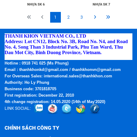
NHỰA SK 6
NHỰA SK 7
1
2
3
THANH KHON VIETNAM CO., LTD
Address: Lot CN12, Block No. 3B, Road No. N4, and Road
No. 4, Song Than 3 Industrial Park, Phu Tan Ward, Thu
Dau Mot City, Binh Duong Province, Vietnam.
Phone:
(0274) 3795.668 - Fax: (0274) 3795.669
Hotline
: 0918 741 025 (Ms Phung)
Email
: thanhkhonkd@gmail.com / thanhkhonvn@gmail.com
For Overseas Sales: international.sales@thanhkhon.com
Authority: Ho Ly Phung
Business code: 3701818705
First registration: December 22, 2010
4th change registration: 14.05.2020 (14th of May'2020)
LINK SOCIAL:
CHÍNH SÁCH CÔNG TY