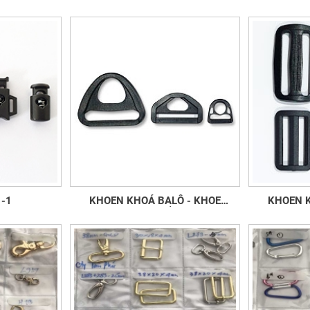
ÁY TÚI
MIẾNG ĐỆM VAI
-1
KHOEN KHOÁ BALÔ - KHOE
KHOEN K
KHOÁ GIẦY