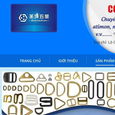
C
Chuyê
atimon, n
v.v..
Địa chỉ: Lô
TRANG CHỦ
GIỚI THIỆU
SẢN PHẨM