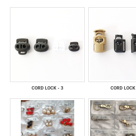
- KHOE KHOÁ GIẦY
MIẾNG BẢO VỆ Đ
CORD LOCK - 3
CORD LOCK 