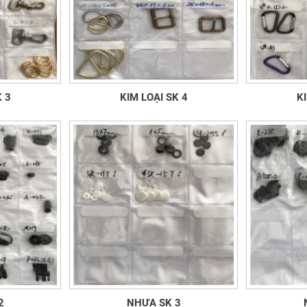
K 3
KIM LOẠI SK 4
KI
2
NHỰA SK 3