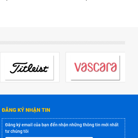
ĐĂNG KÝ NHẬN TIN
Đăng ký email của bạn đển nhận những thông tin mới nhất
tư chúng tôi