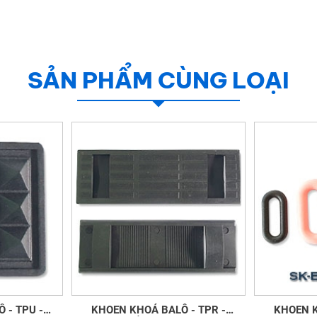
SẢN PHẨM CÙNG LOẠI
 - TPU -
KHOEN KHOÁ BALÔ - TPR -
KHOEN KHO