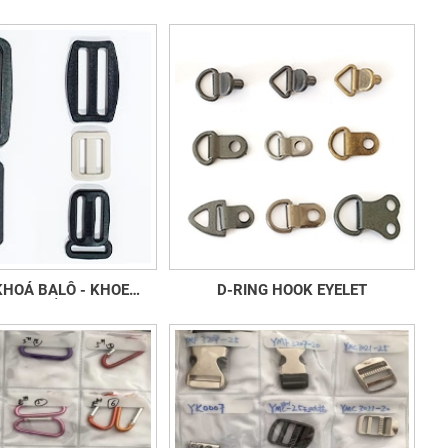
KHOÁ GIẦY
HOÁ BALÔ - KHOE
D-RING HOOK EYELET
KHOÁ GIẦY