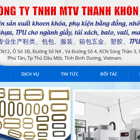
ÔNG TY TNHH MTV THÁNH KHÔN
n sản xuất khoen khóa, phụ kiện bằng đồng, nh
hựa, TPU cho ngành giầy, túi xách, balo, vali, m
..... 专业生产鞋类、包包、服装、箱包五金、塑胶、TPU
 CN12, Ô Số 3B, Đường Số N4 , Và Đường Số 4, KCN Sóng Thần 3,
Phú Tân, Tp Thủ Dầu Một, Tỉnh Bình Dương, Vietnam.
DỊCH VỤ
TIN TỨC
ĐỐI TÁC