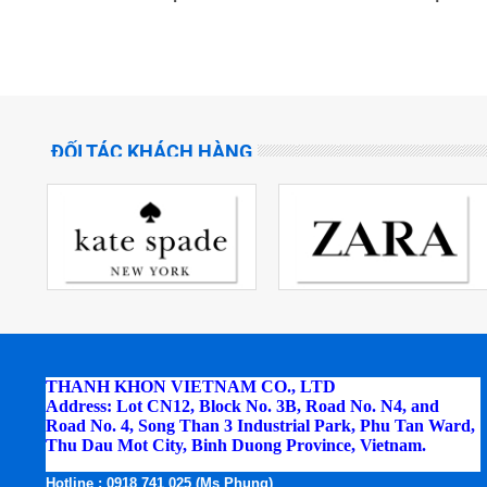
ĐỐI TÁC KHÁCH HÀNG
THANH KHON VIETNAM CO., LTD
Address: Lot CN12, Block No. 3B, Road No. N4, and
Road No. 4, Song Than 3 Industrial Park, Phu Tan Ward,
Thu Dau Mot City, Binh Duong Province, Vietnam.
Phone:
(0274) 3795.668 - Fax: (0274) 3795.669
Hotline
: 0918 741 025 (Ms Phung)