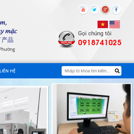
ôm,
ay mặc
Gọi chúng tôi
 产品
0918741025
 Phường
LIÊN HỆ