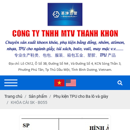
CÔNG TY TNHH MTV THÁNH KHÔN
Chuyên sản xuất khoen khóa, phụ kiện bằng đồng, nhôm, atimon,
nhựa, TPU cho ngành giầy, túi xách, balo, vali, may mặc v.v.......
专业生产鞋类、包包、服装、箱包五金、塑胶、TPU 产品
Địa chỉ: Lô CN12, Ô Số 3B, Đường Số N4 , Và Đường Số 4, KCN Sóng Thần 3,
Phường Phú Tân, Tp Thủ Dầu Một, Tỉnh Bình Dương, Vietnam.
Trang chủ
Sản phẩm
Phụ kiện TPU cho Ba lô và giày
KHÓA CÀI SK - B055