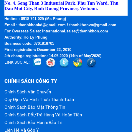
No. 4, Song Than 3 Industrial Park, Phu Tan Ward, Thu
Dau Mot City, Binh Duong Province, Vietnam.
Phone:
(0274) 3795.668 - Fax: (0274) 3795.669
Hotline
: 0918 741 025 (Ms Phung)
Email
: thanhkhonkd@gmail.com / thanhkhonvn@gmail.com
For Overseas Sales: international.sales@thanhkhon.com
Authority: Ho Ly Phung
Business code: 3701818705
First registration: December 22, 2010
4th change registration: 14.05.2020 (14th of May'2020)
LINK SOCIAL:
CHÍNH SÁCH CÔNG TY
Chính Sách Vận Chuyển
Quy Định Và Hình Thức Thanh Toán
Chính Sách Bảo Mật Thông Tin
Chính Sách Đổi/trả Hàng Và Hoàn Tiền
Chính Sách Bảo Hành/bảo Trì
Liên Hệ Và Góp Ý