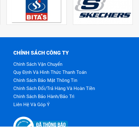
CHÍNH SÁCH CÔNG TY
Chính Sách Vận Chuyển
Quy Định Và Hình Thức Thanh Toán
Chính Sách Bảo Mật Thông Tin
Chính Sách Đổi/trả Hàng Và Hoàn Tiền
Chính Sách Bảo Hành/bảo Trì
Liên Hệ Và Góp Ý