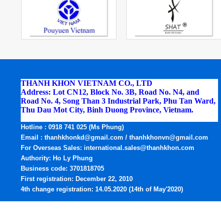
THANH KHON VIETNAM CO., LTD
Address: Lot CN12, Block No. 3B, Road No. N4, and
Road No. 4, Song Than 3 Industrial Park, Phu Tan Ward,
Thu Dau Mot City, Binh Duong Province, Vietnam.
Phone:
(0274) 3795.668 - Fax: (0274) 3795.669
Hotline
: 0918 741 025 (Ms Phung)
Email
: thanhkhonkd@gmail.com / thanhkhonvn@gmail.com
For Overseas Sales: international.sales@thanhkhon.com
Authority: Ho Ly Phung
Business code: 3701818705
First registration: December 22, 2010
4th change registration: 14.05.2020 (14th of May'2020)
LINK SOCIAL: