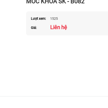
MÓC KHÓA SK - B082
Lượt xem:
1525
Liên hệ
Giá: