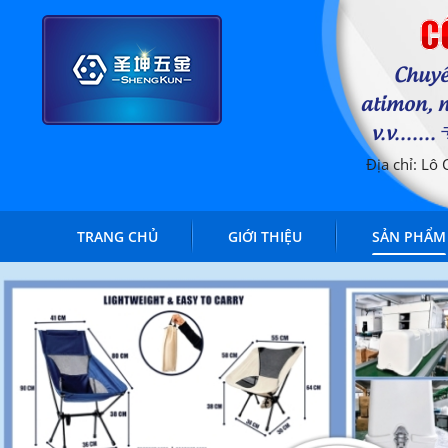
C
Chuyê
atimon, n
v.v..
Địa chỉ: Lô
TRANG CHỦ
GIỚI THIỆU
SẢN PHẨM