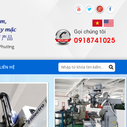
ôm,
ay mặc
Gọi chúng tôi
 产品
0918741025
 Phường
LIÊN HỆ