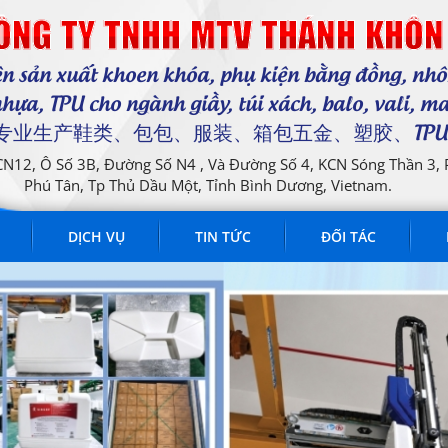
ÔNG TY TNHH MTV THÁNH KHÔN
n sản xuất khoen khóa, phụ kiện bằng đồng, nh
hựa, TPU cho ngành giầy, túi xách, balo, vali, m
..... 专业生产鞋类、包包、服装、箱包五金、塑胶、TPU
 CN12, Ô Số 3B, Đường Số N4 , Và Đường Số 4, KCN Sóng Thần 3,
Phú Tân, Tp Thủ Dầu Một, Tỉnh Bình Dương, Vietnam.
DỊCH VỤ
TIN TỨC
ĐỐI TÁC