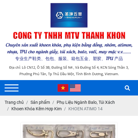
CÔNG TY TNHH MTV THÁNH KHÔN
Chuyên sản xuất khoen khóa, phụ kiện bằng đồng, nhôm, atimon,
nhựa, TPU cho ngành giầy, túi xách, balo, vali, may mặc v.v.......
专业生产鞋类、包包、服装、箱包五金、塑胶、TPU 产品
Địa chỉ: Lô CN12, Ô Số 3B, Đường Số N4 , Và Đường Số 4, KCN Sóng Thần 3,
Phường Phú Tân, Tp Thủ Dầu Một, Tỉnh Bình Dương, Vietnam.
Trang chủ
Sản phẩm
Phụ Liệu Ngành Balo, Túi Xách
Khoen Khóa Kẽm Hợp Kim
KHOEN ATIMO 14