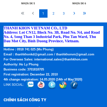
NHỰA SK 5
NHỰA SK 6
1
2
3
THANH KHON VIETNAM CO., LTD
Address: Lot CN12, Block No. 3B, Road No. N4, and Road
No. 4, Song Than 3 Industrial Park, Phu Tan Ward, Thu
Dau Mot City, Binh Duong Province, Vietnam.
Phone:
(0274) 3795.668 - Fax: (0274) 3795.669
Hotline
: 0918 741 025 (Ms Phung)
Email
: thanhkhonkd@gmail.com / thanhkhonvn@gmail.com
For Overseas Sales: international.sales@thanhkhon.com
Authority: Ho Ly Phung
Business code: 3701818705
First registration: December 22, 2010
4th change registration: 14.05.2020 (14th of May'2020)
LINK SOCIAL:
CHÍNH SÁCH CÔNG TY