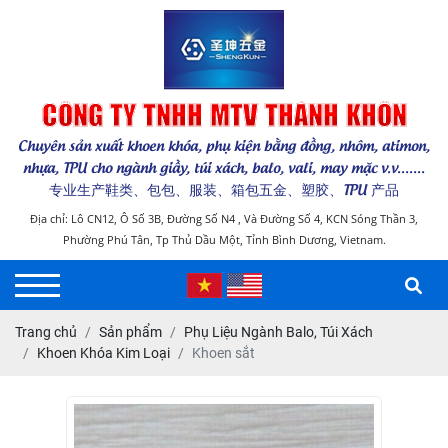
CÔNG TY TNHH MTV THÁNH KHÔN
Chuyên sản xuất khoen khóa, phụ kiện bằng đồng, nhôm, atimon,
nhựa, TPU cho ngành giầy, túi xách, balo, vali, may mặc v.v.......
专业生产鞋类、包包、服装、箱包五金、塑胶、TPU 产品
Địa chỉ: Lô CN12, Ô Số 3B, Đường Số N4 , Và Đường Số 4, KCN Sóng Thần 3,
Phường Phú Tân, Tp Thủ Dầu Một, Tỉnh Bình Dương, Vietnam.
Trang chủ
Sản phẩm
Phụ Liệu Ngành Balo, Túi Xách
Khoen Khóa Kim Loại
Khoen sắt