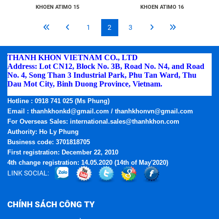
KHOEN ATIMO 15
KHOEN ATIMO 16
1
2
3
THANH KHON VIETNAM CO., LTD
Address: Lot CN12, Block No. 3B, Road No. N4, and Road
No. 4, Song Than 3 Industrial Park, Phu Tan Ward, Thu
Dau Mot City, Binh Duong Province, Vietnam.
Phone:
(0274) 3795.668 - Fax: (0274) 3795.669
Hotline
: 0918 741 025 (Ms Phung)
Email
: thanhkhonkd@gmail.com / thanhkhonvn@gmail.com
For Overseas Sales: international.sales@thanhkhon.com
Authority: Ho Ly Phung
Business code: 3701818705
First registration: December 22, 2010
4th change registration: 14.05.2020 (14th of May'2020)
LINK SOCIAL:
CHÍNH SÁCH CÔNG TY